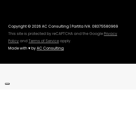
Copyright © 2026 AC Consulting | Partita IVA: 08375580969
This site is protected by reCAPTCHA and the Google
Privacy
Policy
and
Terms of Service
apply.
Made with ♥ by
AC Consulting
Le tue preferenze relative alla privacy
Informativa sulla raccolta