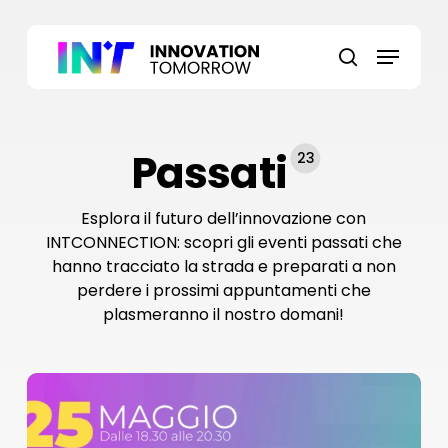
Skip
to
Menu
main
search
content
Passati
23
Esplora il futuro dell’innovazione con
INTCONNECTION: scopri gli eventi passati che
hanno tracciato la strada e preparati a non
perdere i prossimi appuntamenti che
plasmeranno il nostro domani!