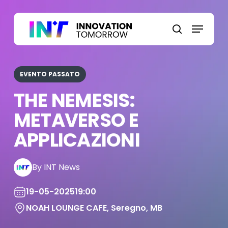
Skip
to
Menu
main
search
content
EVENTO PASSATO
THE NEMESIS:
METAVERSO E
APPLICAZIONI
By INT News
19-05-2025
19:00
NOAH LOUNGE CAFE, Seregno, MB