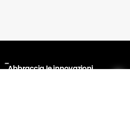
Abbraccia
le
innovazioni
di
domani
oggi!
Navigazione
Eventi
Interviste
Sostenibilità
Tecnologie