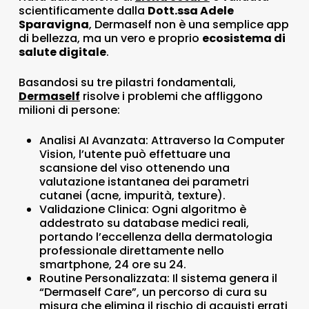
scientificamente dalla
Dott.ssa Adele
Sparavigna
, Dermaself non è una semplice app
di bellezza, ma un vero e proprio
ecosistema di
salute digitale
.
Basandosi su tre pilastri fondamentali,
Dermaself
risolve i problemi che affliggono
milioni di persone:
Analisi AI Avanzata:
Attraverso la Computer
Vision, l’utente può effettuare una
scansione del viso ottenendo una
valutazione istantanea dei parametri
cutanei (acne, impurità, texture).
Validazione Clinica:
Ogni algoritmo è
addestrato su database medici reali,
portando l’eccellenza della dermatologia
professionale direttamente nello
smartphone, 24 ore su 24.
Routine Personalizzata:
Il sistema genera il
“Dermaself Care”
, un percorso di cura su
misura che elimina il rischio di acquisti errati