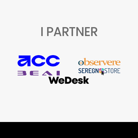
I PARTNER
ACC
Observ
BEAI
Seregn
WeDesk