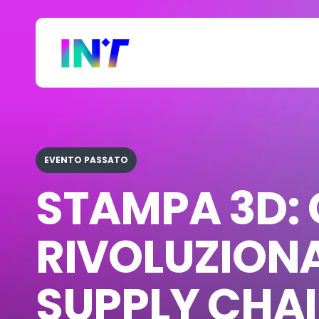
Skip
to
main
content
EVENTO PASSATO
STAMPA 3D:
RIVOLUZION
SUPPLY CHA