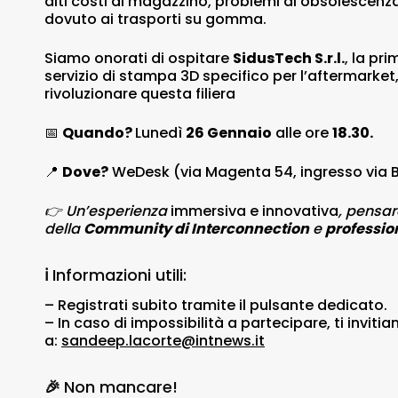
alti costi di magazzino, problemi di obsolescen
dovuto ai trasporti su gomma.
Siamo onorati di ospitare
SidusTech S.r.l.
, la pr
servizio di stampa 3D specifico per l’aftermarket, 
rivoluzionare questa filiera
📅
Quando?
Lunedì
26
Gennaio
alle ore
18.30.
📍
Dove?
WeDesk (via Magenta 54, ingresso via Ba
👉
Un’esperienza
immersiva e innovativa
, pensar
della
Community di Interconnection
e
profession
ℹ️
Informazioni utili:
– Registrati subito tramite il pulsante dedicato.
– In caso di impossibilità a partecipare, ti inviti
a:
sandeep.lacorte@intnews.it
🎉
Non mancare!