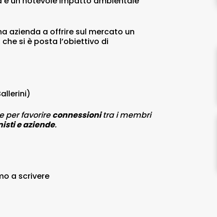
za e un notevole impatto ambientale
ima azienda a offrire sul mercato un
che si è posta l’obiettivo di
llerini)
e per favorire
connessioni
tra i membri
isti e aziende
.
amo a scrivere