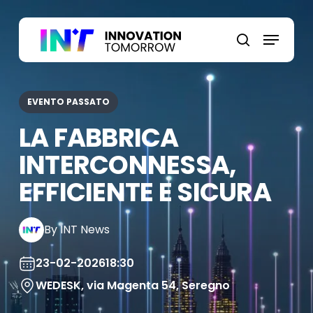
Skip
to
Menu
main
search
content
EVENTO PASSATO
LA FABBRICA
INTERCONNESSA,
EFFICIENTE E SICURA
By INT News
23-02-2026
18:30
WEDESK, via Magenta 54, Seregno