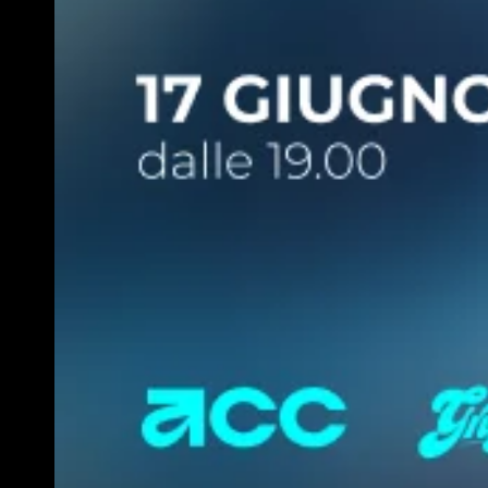
Abbraccia
le
in
di
domani
oggi!
Contattaci
redazione@intnews.it
0362 1362796