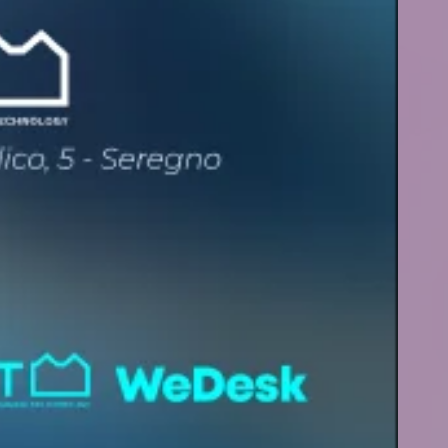
vigazione
Rubriche
nti
Bandi
rviste
Calendario
enibilità
Cybersecurity
nologie
IntLearn
Ius Tech
 siamo
acy Policy
kie Policy