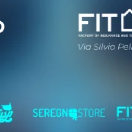
novazioni
Na
Eve
Inte
Sost
Tec
Chi
Priv
Coo