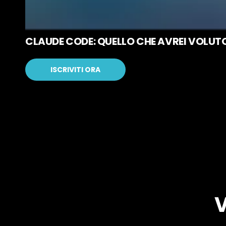
Copyright © 2026 AC Consulting | Partita IVA: 08375580969
This site is protected by reCAPTCHA and the Google
Privacy 
CLAUDE CODE: QUELLO CHE AVREI VOLUT
ISCRIVITI ORA
V