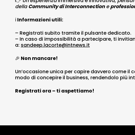
👉
Un’esperienza
immersiva e innovativa
, pensar
della
Community di Interconnection
e
profession
ℹ️
Informazioni utili:
– Registrati subito tramite il pulsante dedicato.
– In caso di impossibilità a partecipare, ti inviti
a:
sandeep.lacorte@intnews.it
🎉
Non mancare!
Un’occasione unica per capire davvero come il co
modo di concepire il business, rendendolo più int
Registrati ora – ti aspettiamo!