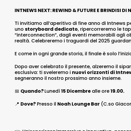
INTNEWS NEXT: REWIND & FUTURE E BRINDISI DI 
Ti invitiamo all’aperitivo di fine anno di Intnews 
uno
storyboard dedicato
, ripercorreremo le ta
“interconnection”, dagli eventi memorabili agli 
realtà. Celebreremo i traguardi del 2025 guardand
E come in ogni grande storia, il finale è solo l’inizi
Dopo aver celebrato il presente, alzeremo il sipar
esclusiva: ti sveleremo i
nuovi orizzonti di Intnew
segneranno il nostro prossimo anno insieme.
📅
Quando?
Lunedì
15 Dicembre
alle ore
19.00.
📍
Dove?
Presso il
Noah Lounge Bar
(C.so Giacom