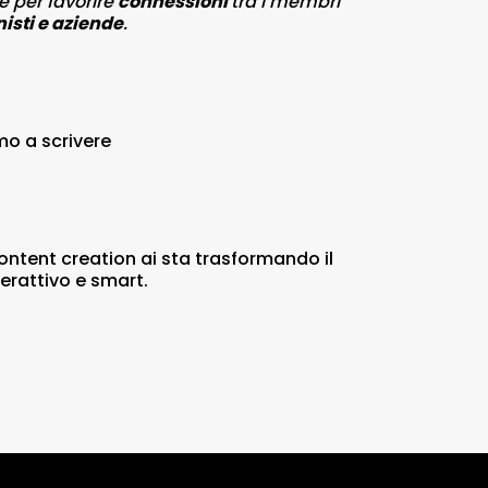
e per favorire
connessioni
tra i membri
isti e aziende
.
amo a scrivere
ntent creation ai sta trasformando il
erattivo e smart.