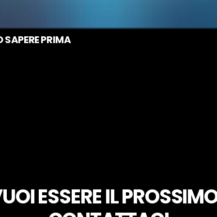
Made
Policy
and
Terms of Service
apply.
O SAPERE PRIMA
UOI ESSERE IL PROSSIM