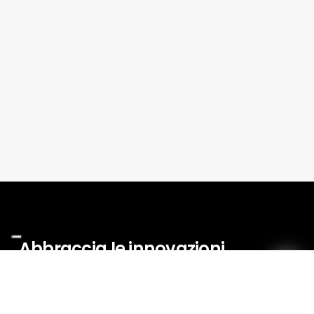
Abbraccia
le
innovazioni
di
domani
oggi!