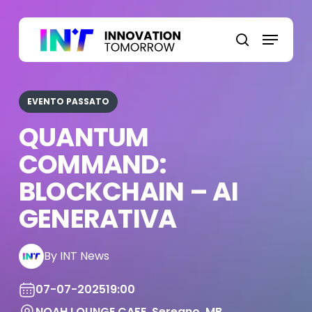
Skip
to
Menu
main
search
content
EVENTO PASSATO
QUANTUM
COMMAND:
BLOCKCHAIN – AI
GENERATIVA
By INT News
07-07-2025
19:00
NOAH LOUNGE CAFE, Seregno, MB