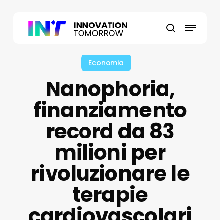
Skip
to
Menu
main
search
content
Economia
Nanophoria,
finanziamento
record da 83
milioni per
rivoluzionare le
terapie
cardiovascolari