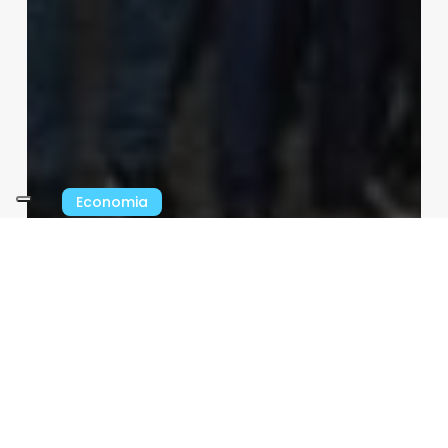
Economia
SanDisk affonda in Borsa: -14%
in giornata, bruciati 170
miliardi di dollari in un mese
Redazione
28/07/2026