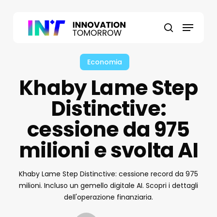
Skip
to
Menu
main
search
content
Economia
Khaby Lame Step
Distinctive:
cessione da 975
milioni e svolta AI
Khaby Lame Step Distinctive: cessione record da 975
milioni. Incluso un gemello digitale AI. Scopri i dettagli
dell'operazione finanziaria.