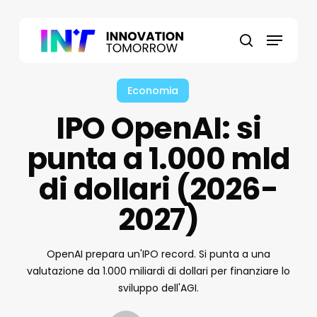
Skip
to
Menu
main
search
content
Economia
IPO OpenAI: si
punta a 1.000 mld
di dollari (2026-
2027)
OpenAI prepara un'IPO record. Si punta a una
valutazione da 1.000 miliardi di dollari per finanziare lo
sviluppo dell'AGI.