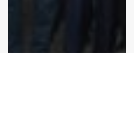
Economia
SanDisk affonda in Borsa: -14%
in giornata, bruciati 170
miliardi di dollari in un mese
Redazione
28/07/2026