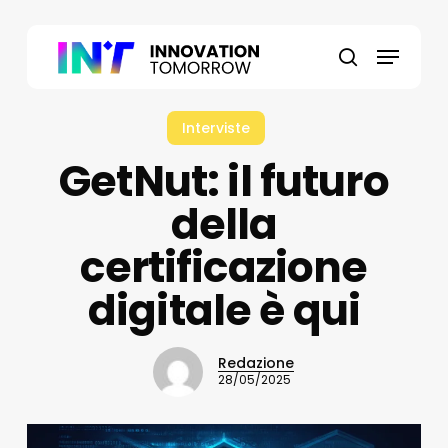
Skip
to
Menu
main
search
content
Interviste
GetNut: il futuro
della
certificazione
digitale è qui
Redazione
28/05/2025