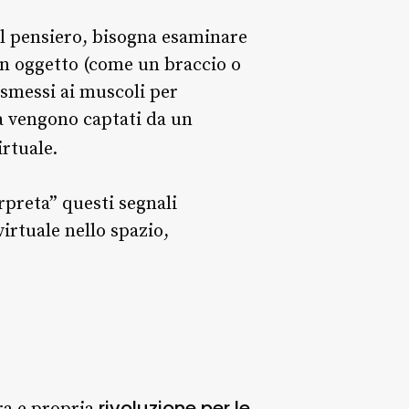
l pensiero, bisogna esaminare
 un oggetto (come un braccio o
asmessi ai muscoli per
a vengono captati da un
rtuale.
rpreta” questi segnali
irtuale nello spazio,
rivoluzione per le