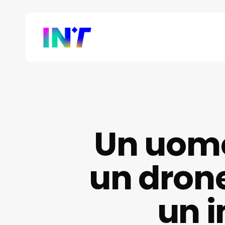
Skip
to
main
content
Un uomo
un drone
un 