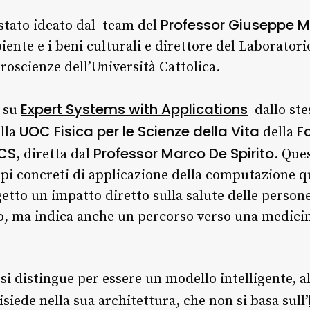
Professor Giuseppe M
stato ideato dal team del
mbiente e i beni culturali e direttore del Laborator
roscienze dell’Università Cattolica.
Expert Systems with Applications
o su
dallo ste
UOC Fisica per le Scienze della Vita
F
ella
della
CCS
Professor
Marco De Spirito
, diretta dal
. Que
pi concreti di applicazione della computazione qua
getto un impatto diretto sulla salute delle perso
co, ma indica anche un percorso verso una medici
i distingue per essere un modello intelligente, al
isiede nella sua architettura, che non si basa sull’