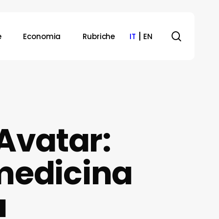
search
e
Economia
Rubriche
IT
EN
Avatar:
 medicina
a