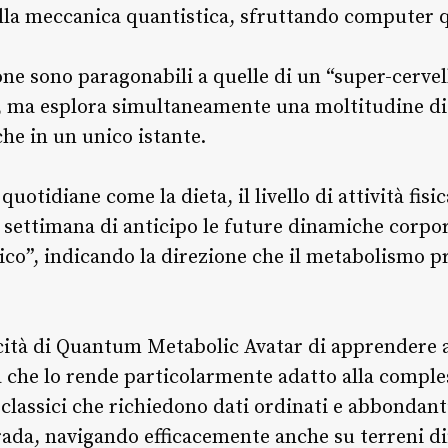
ella meccanica quantistica, sfruttando computer q
one sono paragonabili a quelle di un “super-cervel
, ma esplora simultaneamente una moltitudine di 
che in un unico istante.
uotidiane come la dieta, il livello di attività fisic
settimana di anticipo le future dinamiche corpo
co”, indicando la direzione che il metabolismo
cità di Quantum Metabolic Avatar di apprendere a
 che lo rende particolarmente adatto alla compless
lassici che richiedono dati ordinati e abbondanti,
a, navigando efficacemente anche su terreni diff