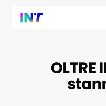
Skip
to
main
content
OLTRE I
stann