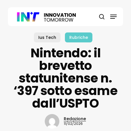
Skip
to
Menu
main
search
content
Ius Tech
Rubriche
Nintendo: il
brevetto
statunitense n.
‘397 sotto esame
dall’USPTO
Redazione
11/02/2026