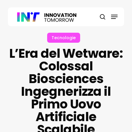
Skip
to
Menu
main
search
content
Tecnologie
L’Era del Wetware:
Colossal
Biosciences
Ingegnerizza il
Primo Uovo
Artificiale
Scalabile