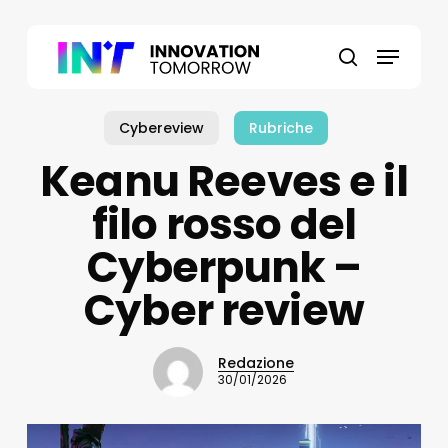
Skip
to
Menu
main
search
content
Cybereview
Rubriche
Keanu Reeves e il
filo rosso del
Cyberpunk –
Cyber review
Redazione
30/01/2026