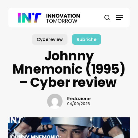
Skip
to
Menu
main
search
content
Cybereview
Rubriche
Johnny
Mnemonic (1995)
– Cyber review
Redazione
04/09/2025