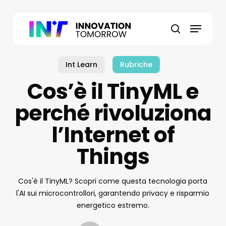
Skip
to
Menu
main
search
content
Int Learn
Rubriche
Cos’è il TinyML e
perché rivoluziona
l’Internet of
Things
Cos'è il TinyML? Scopri come questa tecnologia porta
l'AI sui microcontrollori, garantendo privacy e risparmio
energetico estremo.