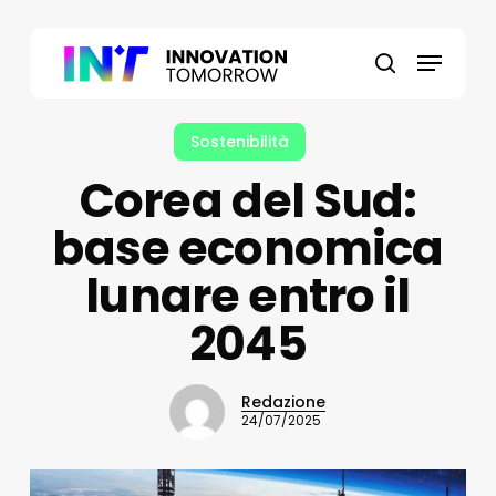
Skip
to
Menu
main
search
content
Sostenibilità
Corea del Sud:
base economica
lunare entro il
2045
Redazione
24/07/2025