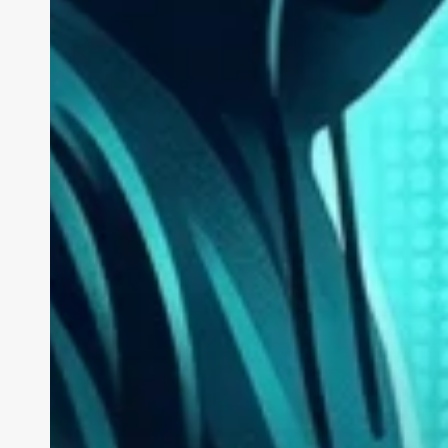
di
domani
oggi!
Contattaci
redazione@intnews.it
0362 1362796
Copyright © 2026 AC Consulting | Partita IVA: 08375580969
This site is protected by reCAPTCHA and the Google
Privacy 