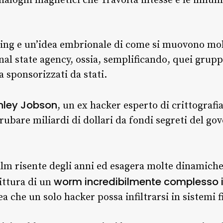
dialoghi magnetici che Travolta intesse e le innume
king e un’idea embrionale di come si muovono mol
nal state agency, ossia, semplificando, quei grupp
a sponsorizzati da stati.
nley Jobson
, un ex hacker esperto di crittografi
 rubare miliardi di dollari da fondi segreti del go
film risente degli anni ed esagera molte dinamich
worm incredibilmente complesso 
ittura di un
dea che un solo hacker possa infiltrarsi in sistemi 