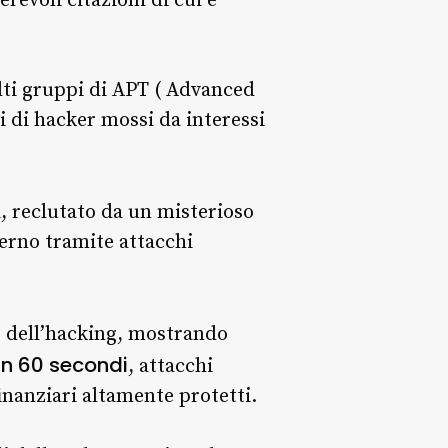
revoli citazioni di cui è
ti gruppi di APT ( Advanced
i di hacker mossi da interessi
a, reclutato da un misterioso
verno tramite attacchi
e dell’hacking, mostrando
in 60 secondi
, attacchi
finanziari altamente protetti.