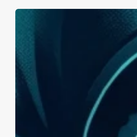
Abbraccia
le
in