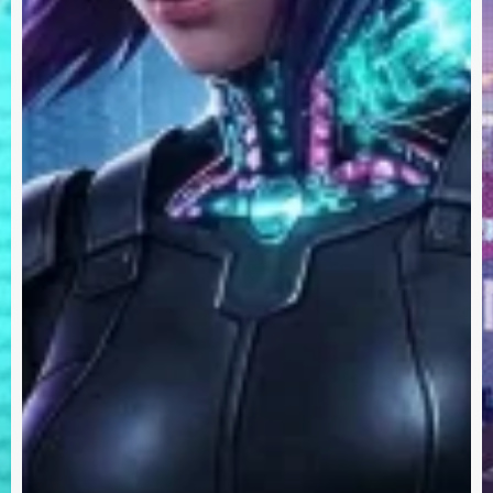
Eve
Inte
Sost
Tec
Chi
Priv
Coo
Made
Policy
and
Terms of Service
apply.