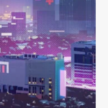
nti
Bandi
rviste
Calendario
enibilità
Cybersecurity
nologie
IntLearn
Ius Tech
 siamo
acy Policy
kie Policy
 with ♥ by
AC Consulting