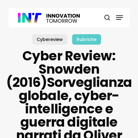
Skip
to
Menu
main
search
content
Cybereview
Rubriche
Cyber Review:
Snowden
(2016)Sorveglianza
globale, cyber-
intelligence e
guerra digitale
narrati da Oliver