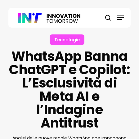
Skip
to
Menu
main
search
content
Tecnologie
WhatsApp Banna
ChatGPT e Copilot:
L’Esclusività di
Meta AI e
l’Indagine
Antitrust
Analisi delle nuove regole WhatsApp che impongono