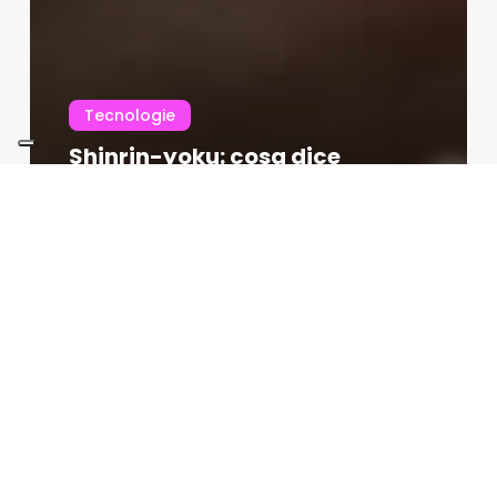
Tecnologie
Shinrin-yoku: cosa dice
davvero la scienza del bagno
di foresta
Redazione
06/08/2026