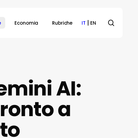
search
e
Economia
Rubriche
IT
EN
mini AI:
pronto a
tto