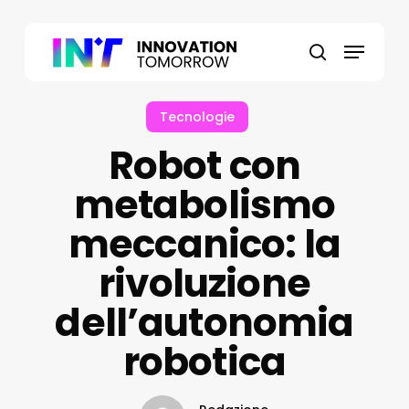
Skip
to
Menu
main
search
content
Tecnologie
Robot con
metabolismo
meccanico: la
rivoluzione
dell’autonomia
robotica