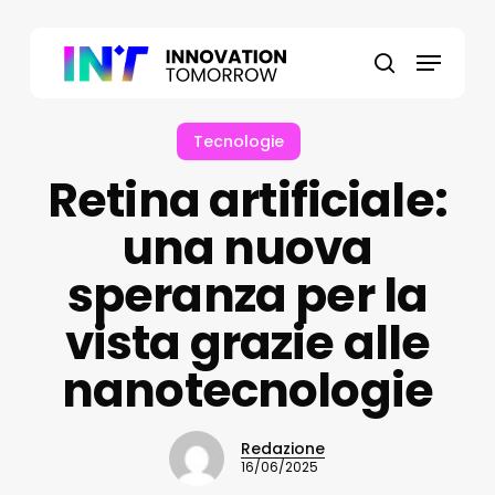
Skip
to
Menu
main
search
content
Tecnologie
Retina artificiale:
una nuova
speranza per la
vista grazie alle
nanotecnologie
Redazione
16/06/2025