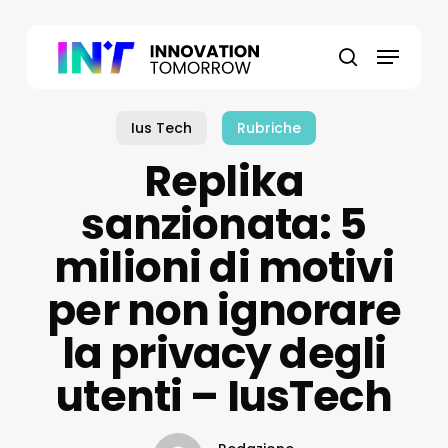
Skip
to
Menu
main
search
content
Ius Tech
Rubriche
Replika
sanzionata: 5
milioni di motivi
per non ignorare
la privacy degli
utenti – IusTech