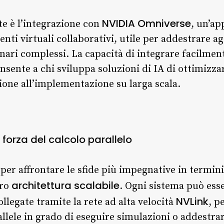
NVIDIA Omniverse
nte è l’integrazione con
, un’ap
nti virtuali collaborativi, utile per addestrare ag
nari complessi. La capacità di integrare facilmen
ente a chi sviluppa soluzioni di IA di ottimizzare 
zione all’implementazione su larga scala.
a forza del calcolo parallelo
per affrontare le sfide più impegnative in termini
architettura scalabile
oro
. Ogni sistema può ess
NVLink
collegate tramite la rete ad alta velocità
, p
llele in grado di eseguire simulazioni o addestra