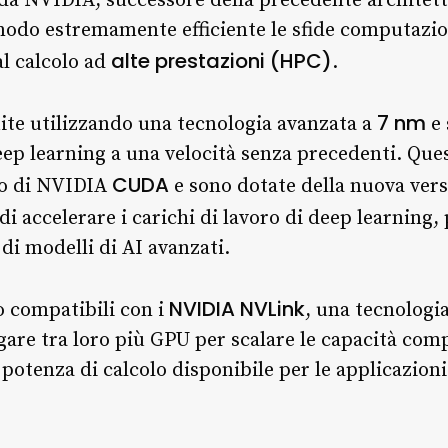
 da NVIDIA, successore della precedente architet
modo estremamente efficiente le sfide computaziona
alte prestazioni (HPC)
 al calcolo ad
.
7 nm
ite utilizzando una tecnologia avanzata a
e 
deep learning a una velocità senza precedenti. Qu
CUDA
lo di NVIDIA
e sono dotate della nuova vers
di accelerare i carichi di lavoro di deep learning,
di modelli di AI avanzati.
NVIDIA NVLink
o compatibili con i
, una tecnologi
egare tra loro più GPU per scalare le capacità com
tenza di calcolo disponibile per le applicazioni 