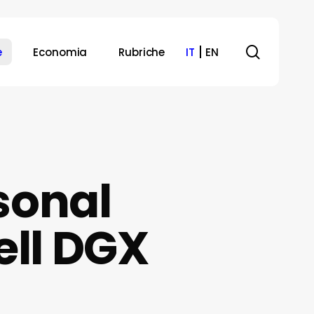
search
e
Economia
Rubriche
IT
EN
sonal
ell DGX