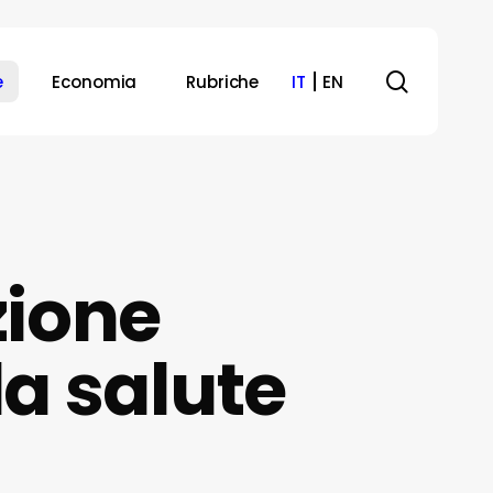
search
e
Economia
Rubriche
IT
EN
zione
la salute