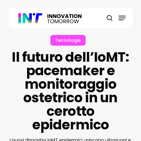
Skip
to
Menu
main
search
content
Tecnologie
Il futuro dell’IoMT:
pacemaker e
monitoraggio
ostetrico in un
cerotto
epidermico
I nuovi dispositivi IoMT epidermici uniscono ultrasuoni e