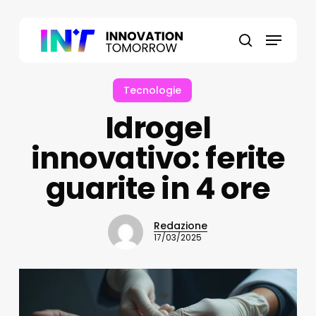
Skip
to
Menu
main
search
content
Tecnologie
Idrogel
innovativo: ferite
guarite in 4 ore
Redazione
17/03/2025