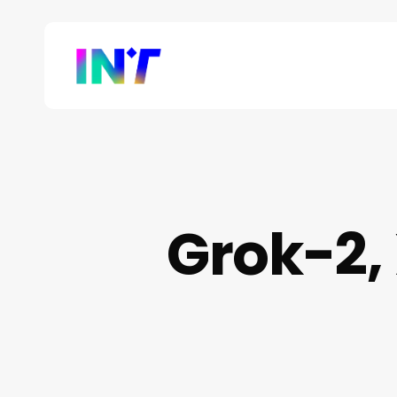
Skip
to
main
content
Grok-2, 