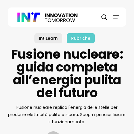
Skip
to
Menu
main
search
content
Int Learn
Rubriche
Fusione nucleare:
guida completa
all’energia pulita
del futuro
Fusione nucleare replica l'energia delle stelle per
produrre elettricità pulita e sicura. Scopri i principi fisici e
il funzionamento.