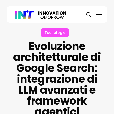
Skip
to
Menu
main
search
content
Tecnologie
Evoluzione
architetturale di
Google Search:
integrazione di
LLM avanzati e
framework
agentici