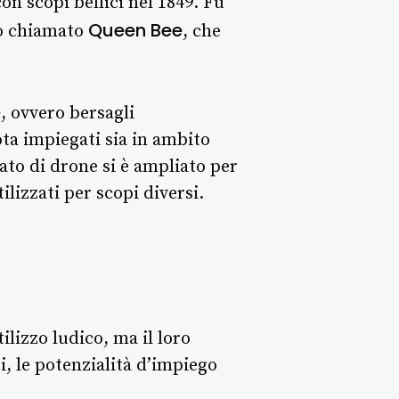
on scopi bellici nel 1849. Fu
Queen Bee
to chiamato
, che
e
, ovvero bersagli
ta impiegati sia in ambito
icato di drone si è ampliato per
ilizzati per scopi diversi.
ilizzo ludico, ma il loro
, le potenzialità d’impiego