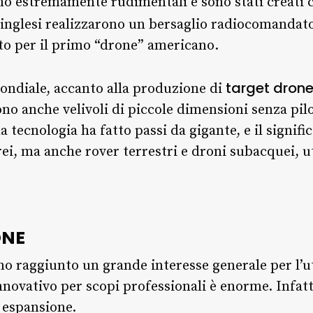
no estremamente rudimentali e sono stati creati c
li inglesi realizzarono un bersaglio radiocomanda
to per il primo “drone” americano.
target dron
ndiale, accanto alla produzione di
no anche velivoli di piccole dimensioni senza pilo
 la tecnologia ha fatto passi da gigante, e il signif
rei, ma anche rover terrestri e droni subacquei, ut
ONE
no raggiunto un grande interesse generale per l’ut
ovativo per scopi professionali è enorme. Infatti
 espansione.