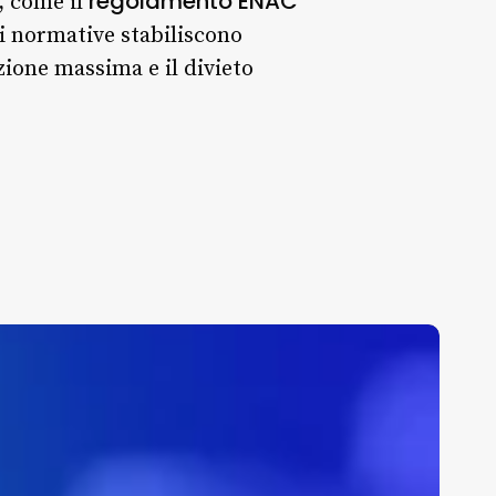
regolamento ENAC
, come il
ali normative stabiliscono
zione massima e il divieto