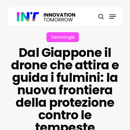
Skip
to
Menu
main
search
content
Tecnologie
Dal Giappone il
drone che attira e
guida i fulmini: la
nuova frontiera
della protezione
contro le
tempeste