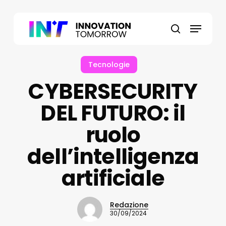
Skip
to
Menu
main
search
content
Tecnologie
CYBERSECURITY
DEL FUTURO: il
ruolo
dell’intelligenza
artificiale
Redazione
30/09/2024