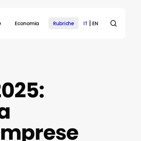
search
e
Economia
Rubriche
IT
EN
025:
la
 imprese