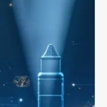
vigazione
Rubriche
nti
Bandi
rviste
Calendario
enibilità
Cybersecurity