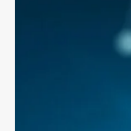
Abbraccia
le
in
di
domani
oggi!