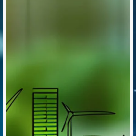
novazioni
Na
Eve
Inte
Sost