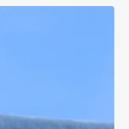
nu
Sections
nts
Ius Tech
erviews
Cybersecurity