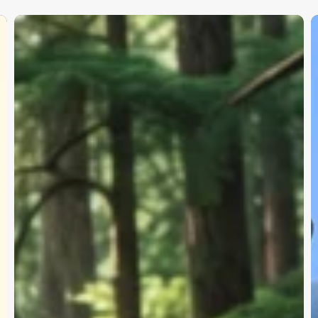
row's
Me
Eve
ay!
Int