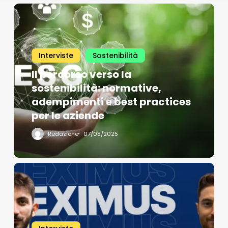
Interviste
Sostenibilità
Il percorso verso la
sostenibilità: normative,
adempimenti e best practices
per le aziende
Redazione
07/03/2025